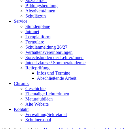
Sozialarbeit
Bildungsberatung
Absolvent/innen
Schulärztin
Service
Stundenpläne
Intranet
Lernplattform
Formulare
Schulanmeldung 26/27
Verhaltensvereinbarungen
Sprechstunden der Lehrer/innen
Intensivkurse / Sommerakademie
Reifeprüfung
Infos und Termine
Abschließende Arbeit
Chronik
Geschichte
Ehemalige Lehrer/innen
Maturajubiläen
Alte Website
Kontakt
Verwaltung/Sekretariat
Schulpersonal