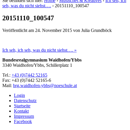
Sie befinden sich hier:
Home
›
Musisches & Kreatives
›
Ich seh, ich
seh, was du nicht siehst….
›
20151110_100547
20151110_100547
Veröffentlicht am
24. November 2015
von
Julia Grundböck
Ich seh, ich seh, was du nicht siehst…. »
Bundesrealgymnasium Waidhofen/Ybbs
3340 Waidhofen/Ybbs, Schillerplatz 1
Tel.:
+43 (0)7442 52165
Fax: +43 (0)7442 52165-6
Mail:
brg.waidhofen-ybbs@noeschule.at
Login
Datenschutz
Startseite
Kontakt
Impressum
Facebook